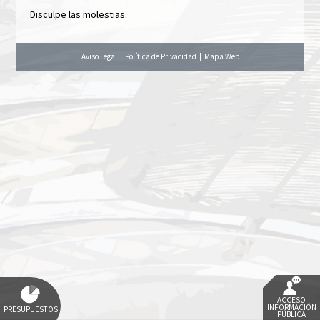
Disculpe las molestias.
Aviso Legal
|
Política de Privacidad
|
Mapa Web
ACCESO
INFORMACIÓN
PRESUPUESTOS
PÚBLICA